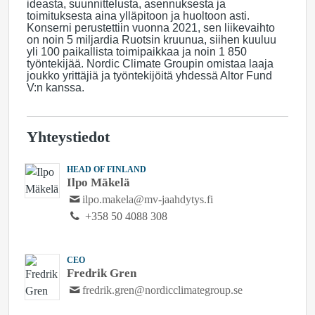
ideasta, suunnittelusta, asennuksesta ja
toimituksesta aina ylläpitoon ja huoltoon asti.
Konserni perustettiin vuonna 2021, sen liikevaihto
on noin 5 miljardia Ruotsin kruunua, siihen kuuluu
yli 100 paikallista toimipaikkaa ja noin 1 850
työntekijää. Nordic Climate Groupin omistaa laaja
joukko yrittäjiä ja työntekijöitä yhdessä Altor Fund
V:n kanssa.
Yhteystiedot
HEAD OF FINLAND
Ilpo Mäkelä
ilpo.makela@mv-jaahdytys.fi
+358 50 4088 308
CEO
Fredrik Gren
fredrik.gren@nordicclimategroup.se