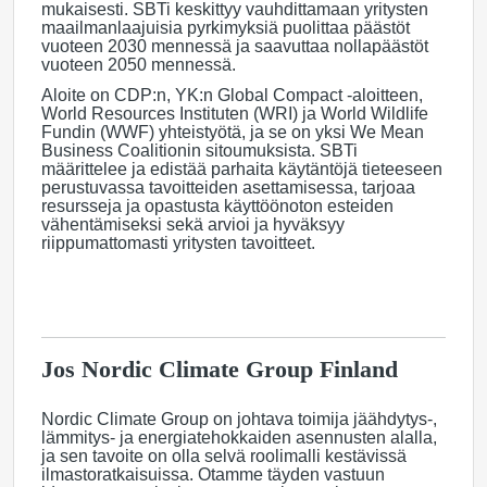
mukaisesti. SBTi keskittyy vauhdittamaan yritysten
maailmanlaajuisia pyrkimyksiä puolittaa päästöt
vuoteen 2030 mennessä ja saavuttaa nollapäästöt
vuoteen 2050 mennessä.
Aloite on CDP:n, YK:n Global Compact -aloitteen,
World Resources Instituten (WRI) ja World Wildlife
Fundin (WWF) yhteistyötä, ja se on yksi We Mean
Business Coalitionin sitoumuksista. SBTi
määrittelee ja edistää parhaita käytäntöjä tieteeseen
perustuvassa tavoitteiden asettamisessa, tarjoaa
resursseja ja opastusta käyttöönoton esteiden
vähentämiseksi sekä arvioi ja hyväksyy
riippumattomasti yritysten tavoitteet.
Jos Nordic Climate Group Finland
Nordic Climate Group on johtava toimija jäähdytys-,
lämmitys- ja energiatehokkaiden asennusten alalla,
ja sen tavoite on olla selvä roolimalli kestävissä
ilmastoratkaisuissa. Otamme täyden vastuun