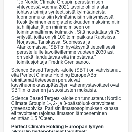
”Jo Nordic Climate Groupin perustamisen
yhteydessä vuonna 2021 tavoite oli olla alan
johtava toimija synteettisistä kylmäaineista
luonnonmukaisiin kylmäaineisiin siirtymisessä.
Keskittyminen energiatehokkuuden maksimointiin
ja hiilijalanjäljen minimoimiseen on
toimintamallimme kulmakivi. Sitä noudattaa yli 75
yritystä, joilla on yli 100 toimipaikkaa Ruotsissa,
Norjassa, Tanskassa, Suomessa ja
Alankomaissa. ”SBTi:n hyväksyntä tieteellisesti
perustelluille tavoitteillemme vuoteen 2030 asti
on sekä ilahduttavaa että innostavaa,”
toimitusjohtaja Fredrik Gren sanoo.
Science Based Targets -aloite (SBTi) on vahvistanut,
että Perfect Climate Holding Europe AB:n
toimittamat tieteeseen perustuvat
kasvihuonekaasupäästöjen vähennystavoitteet ovat
SBTi:n kriteerien ja suositusten mukaisia.
Science Based Targets -aloite on tunnustanut Nordic
Climate Groupin 1-, 2- ja 3-päästöluokkatavoitteet
yhteensopiviksi Pariisin ilmastosopimuksen kanssa,
eli tavoitteen rajoittaa ilmaston lämpeneminen
enintään 1,5 °C:een.
Perfect Climate Holding Euroopan lyhyen
aikavälin tiedepohjaiset tavoitteet: