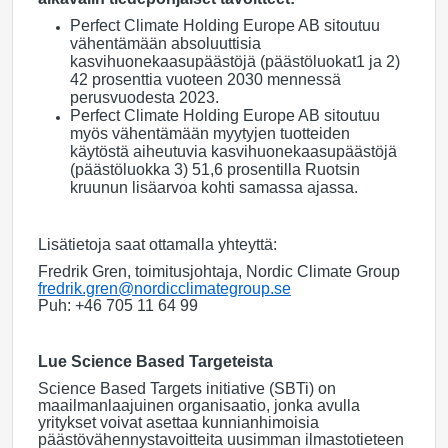
Perfect Climate Holding Europe AB sitoutuu
vähentämään absoluuttisia
kasvihuonekaasupäästöjä (päästöluokat1 ja 2)
42 prosenttia vuoteen 2030 mennessä
perusvuodesta 2023.
Perfect Climate Holding Europe AB sitoutuu
myös vähentämään myytyjen tuotteiden
käytöstä aiheutuvia kasvihuonekaasupäästöjä
(päästöluokka 3) 51,6 prosentilla Ruotsin
kruunun lisäarvoa kohti samassa ajassa.
Lisätietoja saat ottamalla yhteyttä:
Fredrik Gren, toimitusjohtaja, Nordic Climate Group
fredrik.gren@nordicclimategroup.se
Puh: +46 705 11 64 99
Lue Science Based Targeteista
Science Based Targets initiative (SBTi) on
maailmanlaajuinen organisaatio, jonka avulla
yritykset voivat asettaa kunnianhimoisia
päästövähennystavoitteita uusimman ilmastotieteen