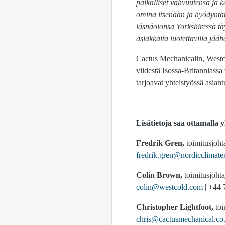
paikalliset vahvuutensa ja
omina itsenään ja hyödyntä
läsnäolonsa Yorkshiressä t
asiakkaita luotettavilla jää
Cactus Mechanicalin, Westc
viidestä Isossa-Britanniassa 
tarjoavat yhteistyössä asian
Lisätietoja saa ottamalla y
Fredrik Gren,
toimitusjoh
fredrik.gren@nordicclimate
Colin Brown,
toimitusjoht
colin@westcold.com
| +44 
Christopher Lightfoot,
to
chris@cactusmechanical.co