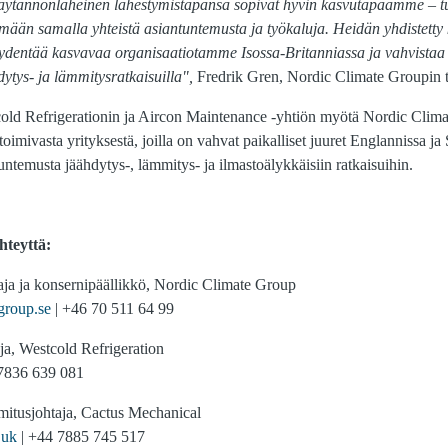
 käytännönläheinen lähestymistapansa sopivat hyvin kasvutapaamme – 
mään samalla yhteistä asiantuntemusta ja työkaluja. Heidän yhdistett
äydentää kasvavaa organisaatiotamme Isossa-Britanniassa ja vahvista
hdytys- ja lämmitysratkaisuilla",
Fredrik Gren, Nordic Climate Groupin to
old Refrigerationin ja Aircon Maintenance -yhtiön myötä Nordic Clim
toimivasta yrityksestä, joilla on vahvat paikalliset juuret Englannissa ja 
tuntemusta jäähdytys-, lämmitys- ja ilmastoälykkäisiin ratkaisuihin.
hteyttä:
taja ja konsernipäällikkö, Nordic Climate Group
group.se
| +46 70 511 64 99
aja, Westcold Refrigeration
7836 639 081
imitusjohtaja, Cactus Mechanical
.uk
| +44 7885 745 517