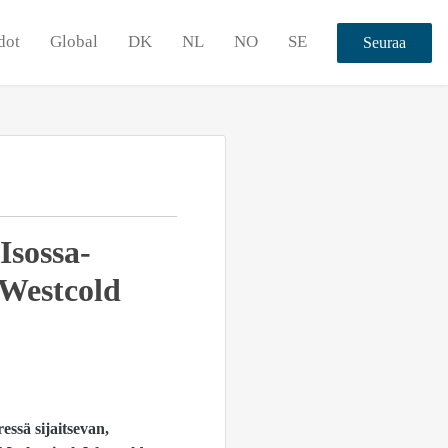
dot
Global
DK
NL
NO
SE
Seuraa
Isossa-
 Westcold
ssä sijaitsevan,