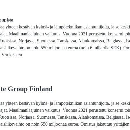
oupista
 yhteen kestävän kylmä- ja lämpötekniikan asiantuntijoita, ja se keski
ttajat. Maailmanlaajuinen vaikutus. Vuonna 2021 perustettu konserni toi
ä Ruotsissa, Norjassa, Suomessa, Tanskassa, Alankomaissa, Belgiassa, Is
aisliikevaihto on noin 550 miljoonaa euroa (noin 6 miljardia SEK). Omis
d V:n kesken.
ate Group Finland
 yhteen kestävän kylmä- ja lämpötekniikan asiantuntijoita, ja se keski
ttajat. Maailmanlaajuinen vaikutus. Vuonna 2021 perustettu konserni toi
ä Ruotsissa, Norjassa, Suomessa, Tanskassa, Alankomaissa, Belgiassa, Is
isliikevaihto on noin 550 miljoonaa euroa. Omistus jakautuu yrittäjien,