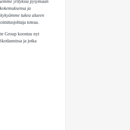
tuemme yrityksiä pysymään
y kokemuksensa ja
a kykyämme tukea alueen
imitusjohtaja toteaa.
ate Group koostuu nyt
Skotlannissa ja jotka