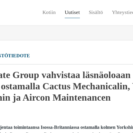
Kotiin
Uutiset
Sisältö
Yhteystie
STÖTIEDOTE
te Group vahvistaa läsnäoloaan 
 ostamalla Cactus Mechanicalin,
nin ja Aircon Maintenancen
entaa toimintaansa Isossa-Britanniassa ostamalla kolmen Yorkshire