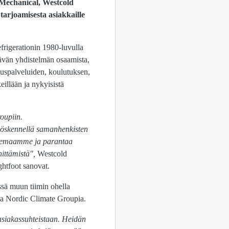
 Mechanical, Westcold
tarjoamisesta asiakkaille
rigerationin 1980-luvulla
tävän yhdistelmän osaamista,
ituspalveluiden, koulutuksen,
eillään ja nykyisistä
oupiin.
työskennellä samanhenkisten
a asemaamme ja parantaa
ittämistä",
Westcold
ghtfoot sanovat.
ssä muun tiimin ohella
ana Nordic Climate Groupia.
 asiakassuhteistaan. Heidän