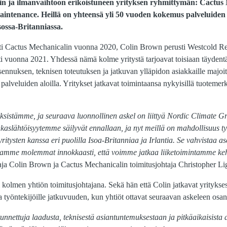
iin ja ilmanvaihtoon erikoistuneen yrityksen ryhmittymän: Cactus
aintenance. Heillä on yhteensä yli 50 vuoden kokemus palveluiden 
sossa-Britanniassa.
sti Cactus Mechanicalin vuonna 2020, Colin Brown perusti Westcold Ref
ti vuonna 2021. Yhdessä nämä kolme yritystä tarjoavat toisiaan täyden
asennuksen, teknisen toteutuksen ja jatkuvan ylläpidon asiakkaille majo
palveluiden aloilla. Yritykset jatkavat toimintaansa nykyisillä tuotemerk
ksistämme, ja seuraava luonnollinen askel on liittyä Nordic Climate Gr
kaslähtöisyytemme säilyvät ennallaan, ja nyt meillä on mahdollisuus 
yritysten kanssa eri puolilla Isoa-Britanniaa ja Irlantia. Se vahvista
amme molemmat innokkaasti, että voimme jatkaa liiketoimintamme keh
taja Colin Brown ja Cactus Mechanicalin toimitusjohtaja Christopher Li
 kolmen yhtiön toimitusjohtajana. Sekä hän että Colin jatkavat yritykse
ja työntekijöille jatkuvuuden, kun yhtiöt ottavat seuraavan askeleen os
unnettuja laadusta, teknisestä asiantuntemuksestaan ja pitkäaikaisista