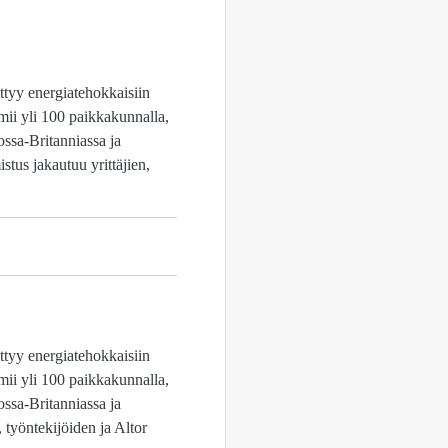
ttyy energiatehokkaisiin
mii yli 100 paikkakunnalla,
ossa-Britanniassa ja
tus jakautuu yrittäjien,
ttyy energiatehokkaisiin
mii yli 100 paikkakunnalla,
ossa-Britanniassa ja
 työntekijöiden ja Altor