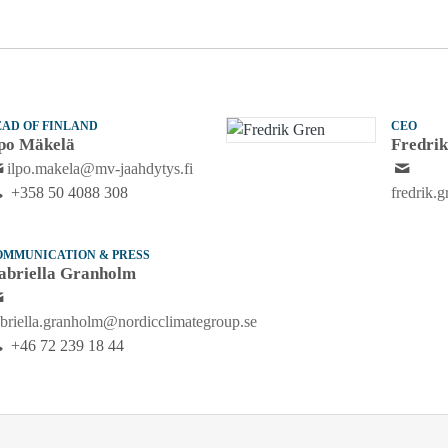
EAD OF FINLAND
CEO
lpo Mäkelä
Fredri
ilpo.makela@mv-jaahdytys.fi
+358 50 4088 308
fredrik.
OMMUNICATION & PRESS
abriella Granholm
briella.granholm@nordicclimategroup.se
+46 72 239 18 44