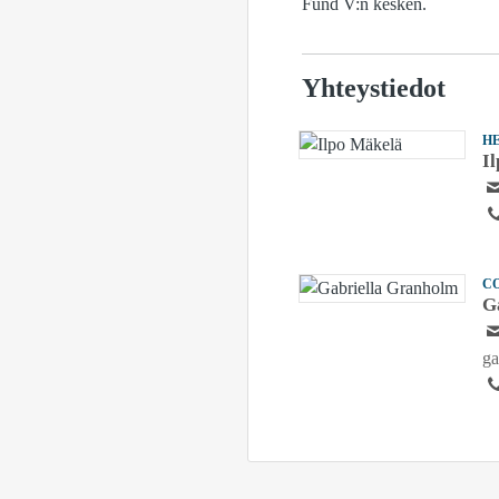
Fund V:n kesken.
Yhteystiedot
H
I
C
G
ga