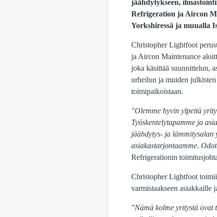
jäähdytykseen, ilmastoint
Refrigeration ja Aircon M
Yorkshiressä ja muualla I
Christopher Lightfoot peru
ja Aircon Maintenance aloit
joka käsittää suunnittelun, 
urheilun ja muiden julkisten 
toimipaikoistaan.
"Olemme hyvin ylpeitä yrity
Työskentelytapamme ja asia
jäähdytys- ja lämmitysalan 
asiakastarjontaamme. Odot
Refrigerationin toimitusjoh
Christopher Lightfoot toimii
varmistaakseen asiakkaille 
"Nämä kolme yritystä ovat t