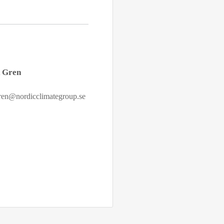
k Gren
gren@nordicclimategroup.se